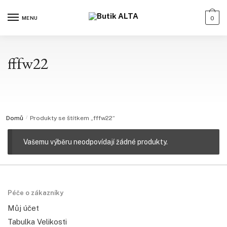
MENU
0
fffw22
Domů
/
Produkty se štítkem „fffw22“
Vašemu výběru neodpovídají žádné produkty.
Péče o zákazníky
Můj účet
Tabulka Velikosti