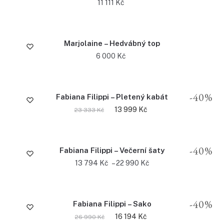
11 111
Kč
Marjolaine – Hedvábný top
6 000
Kč
-40%
Fabiana Filippi – Pletený kabát
13 999
Kč
23 333
Kč
-40%
Fabiana Filippi – Večerní šaty
13 794
Kč
–
22 990
Kč
-40%
Fabiana Filippi – Sako
16 194
Kč
26 990
Kč