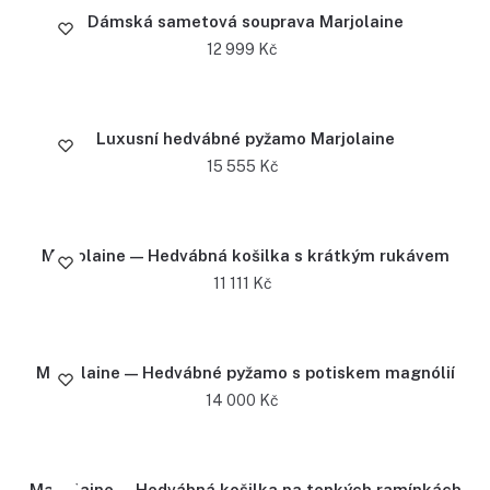
Dámská sametová souprava Marjolaine
12 999
Kč
Luxusní hedvábné pyžamo Marjolaine
15 555
Kč
Marjolaine — Hedvábná košilka s krátkým rukávem
11 111
Kč
Marjolaine — Hedvábné pyžamo s potiskem magnólií
14 000
Kč
Marjolaine — Hedvábná košilka na tenkých ramínkách