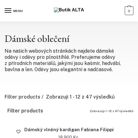
MENU
0
Dámské oblečení
Na našich webových stránkách najdete dámské
oděvy i oděvy pro plnoštíhlé. Preferujeme oděvy
z přírodních materiálů, jakými jsou kašmír, hedvábí,
bavlna a len. Oděvy jsou elegantní a nadčasové.
Filter products
Zobrazuji 1 - 12 z 47 výsledků
Filter products
Zobrazuji 1 - 12 z 47 výsledků
Dámský vlněný kardigan Fabiana Filippi
18 900
Kč