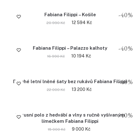
-40%
Fabiana Filippi – Košile
12 594
Kč
20 990
Kč
-40%
Fabiana Filippi – Palazzo kalhoty
10 194
Kč
16 990
Kč
-40%
Dlouhé letní lněné šaty bez rukávů Fabiana Filippi
13 200
Kč
22 000
Kč
-40%
Luxusní polo z hedvábí a vlny s ručně vyšívaným
límečkem Fabiana Filippi
9 000
Kč
15 000
Kč