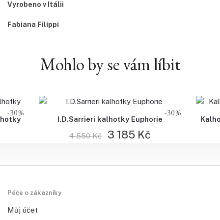
Vyrobeno v Itálii
Fabiana Filippi
Mohlo by se vám líbit
-30%
-30%
lhotky
I.D.Sarrieri kalhotky Euphorie
Kalho
3 185
Kč
4 550
Kč
Péče o zákazníky
Můj účet