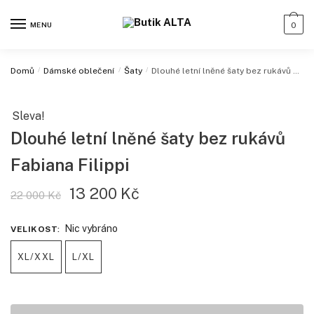
MENU
0
Domů
/
Dámské oblečení
/
Šaty
/
Dlouhé letní lněné šaty bez rukávů Fabiana Filippi
Sleva!
Dlouhé letní lněné šaty bez rukávů
Fabiana Filippi
13 200
Kč
22 000
Kč
Nic vybráno
VELIKOST
:
XL/XXL
L/XL