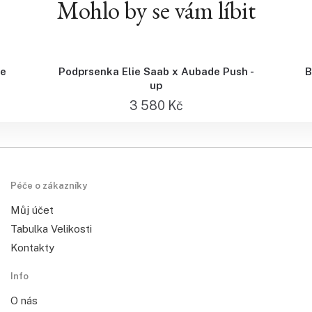
Mohlo by se vám líbit
de
Podprsenka Elie Saab x Aubade Push -
B
up
3 580
Kč
Péče o zákazníky
Můj účet
Tabulka Velikosti
Kontakty
Info
O nás