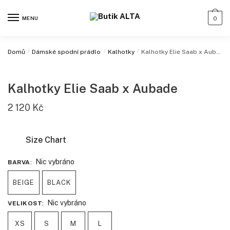
MENU
0
Domů
/
Dámské spodní prádlo
/
Kalhotky
/
Kalhotky Elie Saab x Aubade
Kalhotky Elie Saab x Aubade
2 120
Kč
Size Chart
Nic vybráno
BARVA
:
BEIGE
BLACK
Nic vybráno
VELIKOST
:
XS
S
M
L