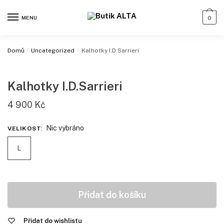
MENU
0
Domů
/
Uncategorized
/
Kalhotky I.D.Sarrieri
Kalhotky I.D.Sarrieri
4 900
Kč
Nic vybráno
VELIKOST
:
L
Přidat do košíku
Přidat do wishlistu