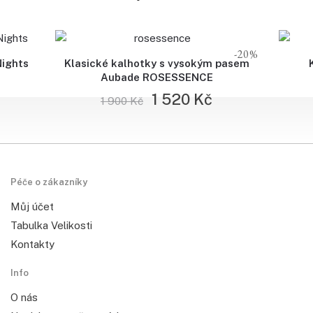
-20%
Nights
Klasické kalhotky s vysokým pasem
Aubade ROSESSENCE
1 520
Kč
1 900
Kč
Péče o zákazníky
Můj účet
Tabulka Velikosti
Kontakty
Info
O nás