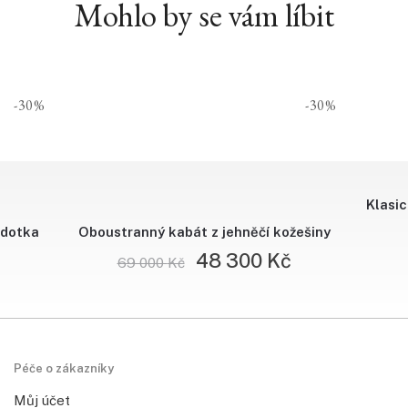
Mohlo by se vám líbit
-30%
-30%
Klasi
Oboustranný kabát z jehněčí kožešiny
rdotka
48 300
Kč
69 000
Kč
Péče o zákazníky
Můj účet