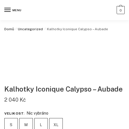
MENU
0
Domů
/
Uncategorized
/
Kalhotky Iconique Calypso – Aubade
Kalhotky Iconique Calypso – Aubade
2 040
Kč
Nic vybráno
VELIKOST
:
S
M
L
XL