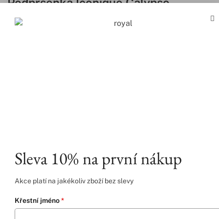
Podprsenka Iconique Calypso –
Aubade
3 320
Kč
Size Chart
Nic vybráno
VELIKOST
:
75F
70C
75C
80C
80D
75D
85B
85C
85D
90C
90D
Sleva 10% na první nákup
Přidat do košíku
Akce platí na jakékoliv zboží bez slevy
Křestní jméno
*
Přidat do wishlistu