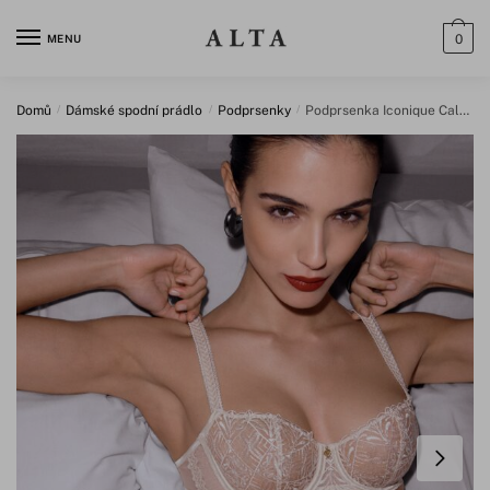
MENU
0
Domů
/
Dámské spodní prádlo
/
Podprsenky
/
Podprsenka Iconique Calypso – Aubade