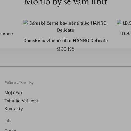
Mohlo by se vám líbit
ssence
I.D.S
Dámské bavlněné tílko HANRO Delicate
990
Kč
Péče o zákazníky
Můj účet
Tabulka Velikosti
Kontakty
Info
O nás