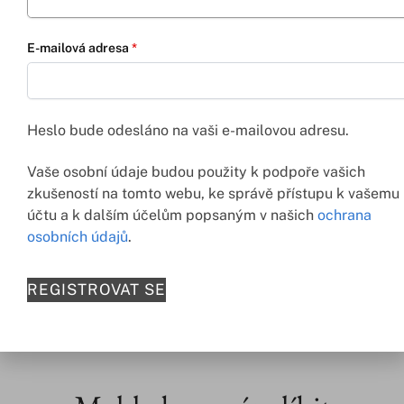
Popis
E-mailová adresa
*
Další informace
Heslo bude odesláno na vaši e-mailovou adresu.
Elegantní bardotka s kosticemi, která krásně zvedá poprsí a
dodává mu přirozeně plnější tvar. Díky své konstrukci poskytuje
Vaše osobní údaje budou použity k podpoře vašich
výbornou oporu a zároveň působí velmi žensky a svůdně.
zkušeností na tomto webu, ke správě přístupu k vašemu
účtu a k dalším účelům popsaným v našich
ochrana
Podprsenka je vyrobena z jemné síťoviny v kombinaci s luxusní
osobních údajů
.
výšivkou. Na tělové síťovině je vyšitý dekorativní vzor, který
spojuje geometrické linie s jemnými rostlinnými motivy a vytváří
sofistikovaný a elegantní vzhled.
REGISTROVAT SE
Ideální volba pro ženy, které hledají kombinaci pohodlí, podpory
a rafinovaného designu.