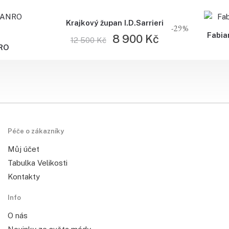
Out of stock
Krajkový župan I.D.Sarrieri
-29%
Fabian
8 900
Kč
12 500
Kč
NRO
Péče o zákazníky
Můj účet
Tabulka Velikosti
Kontakty
Info
O nás