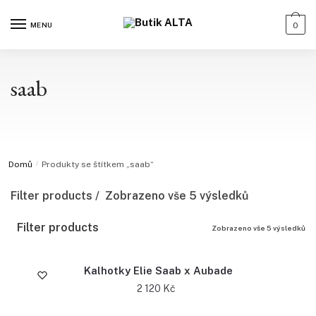
MENU
0
saab
Domů
/
Produkty se štítkem „saab“
Filter products
Zobrazeno vše 5 výsledků
Filter products
Zobrazeno vše 5 výsledků
Kalhotky Elie Saab x Aubade
2 120
Kč